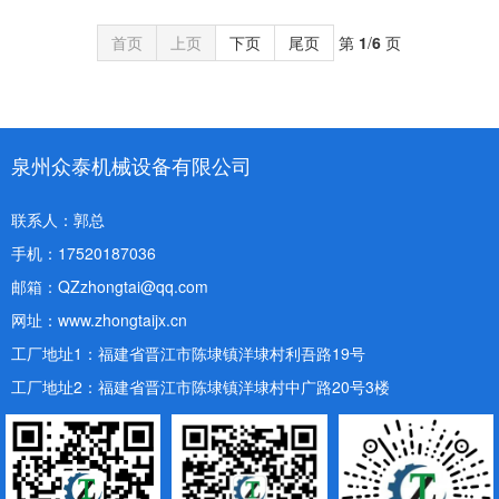
首页
上页
下页
尾页
第
1
/
6
页
泉州众泰机械设备有限公司
联系人：郭总
手机：17520187036
邮箱：QZzhongtai@qq.com
网址：www.zhongtaijx.cn
工厂地址1：福建省晋江市陈埭镇洋
埭村利吾路19号
工厂地址2：福建省晋江市陈埭镇洋埭村中广路20号3楼